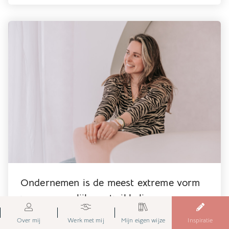
Ondernemen is de meest extreme vorm
van persoonlijke ontwikkeling
Over mij
Werk met mij
Mijn eigen wijze
Inspiratie
16-03-2023